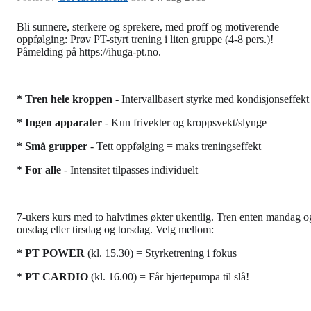
Bli sunnere, sterkere og sprekere, med proff og motiverende
oppfølging: Prøv PT-styrt trening i liten gruppe (4-8 pers.)!
Påmelding på https://ihuga-pt.no.
* T
ren hele kroppen
- Intervallbasert styrke med kondisjonseffekt
* Ingen apparater
- Kun frivekter og kroppsvekt/slynge
* Små grupper
- Tett oppfølging = maks treningseffekt
* For alle
- Intensitet tilpasses individuelt
7-ukers kurs med to halvtimes økter ukentlig. Tren enten mandag o
onsdag eller tirsdag og torsdag. Velg mellom:
* PT POWER
(kl. 15.30) = Styrketrening i fokus
* PT CARDIO
(kl. 16.00) = Får hjertepumpa til slå!