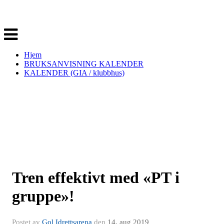
Veksle
navigasjon
Hjem
BRUKSANVISNING KALENDER
KALENDER (GIA / klubbhus)
Tren effektivt med «PT i
gruppe»!
Postet av
Gol Idrettsarena
den
14. aug 2019