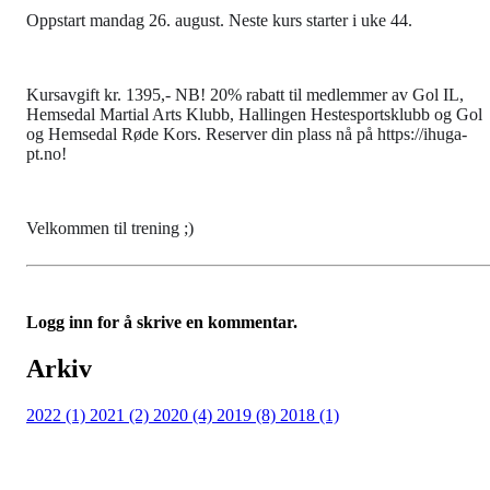
Oppstart mandag 26. august. Neste kurs starter i uke 44.
Kursavgift kr. 1395,- NB! 20% rabatt til medlemmer av Gol IL,
Hemsedal Martial Arts Klubb, Hallingen Hestesportsklubb og Gol
og Hemsedal Røde Kors. Reserver din plass nå på https://ihuga-
pt.no!
Velkommen til trening ;)
Logg inn for å skrive en kommentar.
Arkiv
2022 (1)
2021 (2)
2020 (4)
2019 (8)
2018 (1)