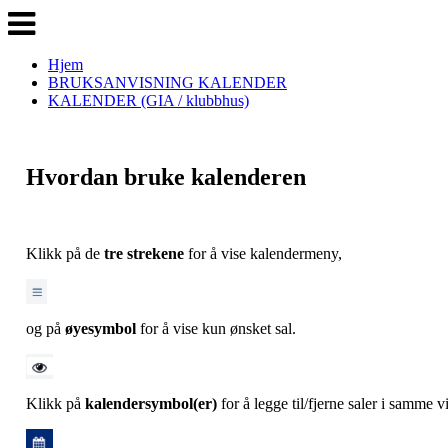
Veksle
navigasjon
Hjem
BRUKSANVISNING KALENDER
KALENDER (GIA / klubbhus)
Hvordan bruke kalenderen
Klikk på de
tre strekene
for å vise kalendermeny,
og på
øyesymbol
for å vise kun ønsket sal.
Klikk på
kalendersymbol(er)
for å legge til/fjerne saler i samme v