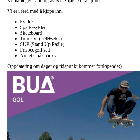
Vi planlegger åpning av BUA første uka i juni!
Vi er i ferd med å kjøpe inn;
Sykler
Sparkesykler
Skateboard
Turutstyr (Telt+sekk)
SUP (Stand Up Padle)
Frisbeegolf sett
Annet små snacks
Oppdatering om dager og tidspunkt kommer fortløpende:)