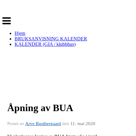
Veksle
navigasjon
Hjem
BRUKSANVISNING KALENDER
KALENDER (GIA / klubbhus)
Åpning av BUA
Postet av
Arve Rustbergaard
den
11. mai 2020