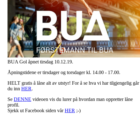
BUA Gol åpnet tirsdag 10.12.19.
Åpningstidene er tirsdager og torsdager kl. 14.00 - 17.00.
HELT gratis å låne alt av utstyr! For å se hva vi har tilgjengelig går
du inn
HER
.
Se
DENNE
videoen vis du lurer på hvordan man oppretter låne
profil.
Sjekk ut Facebook siden vår
HER
;-)