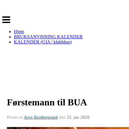
Veksle
navigasjon
Hjem
BRUKSANVISNING KALENDER
KALENDER (GIA / klubbhus)
Førstemann til BUA
Postet av
Arve Rustbergaard
den
22. jan 2020